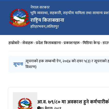
नेपाल सरकार
भूमि व्यवस्था, सहकारी, सङ्‍घीय मामिला तथा सामान्य प्रश
राष्ट्रिय किताबखाना
हरिहरभवन,ललितपुर
हाम्रोबारे
सेवाहरू
प्रदेश किताबखाना
प्रकाशनहरू
मिडिया केन्द्र
डाउ
मुख्य नेभिगेसनमा जानुहोस्
राष्ट्रिय किताबखानाको श्रीमान महानिर्देशक आरती न्यौपाने ज
सूचनाको हक सम्बन्धी ऐन, २०६४ को दफा ५(३) र सूचनाको ह
विदाको दिनमा समेत सम्पत्ति विवरण बुझ्ने सम्बन्धी सूचना ।
आ. व. २०८३/०८४ मा अनिवार्य अवकाश हुने अनुमानित कर्मचा
श्री लोक सेवा आयोग र राष्ट्रिय किताबखाना(निजामती) बीच सेव
सूचना
विवरण)
आ.व. ७९/८० मा अवकाश हुने कर्मचारी
१६ बैशाख, २०८१