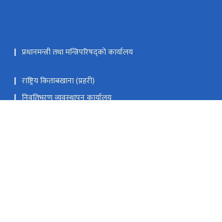
प्रधानमन्त्री तथा मन्त्रिपरिषद्को कार्यालय
राष्ट्रिय किताबखाना (प्रहरी)
निवृतिभरण व्यवस्थापन कार्यालय
महानिर्देशक ज्यूको सन्देश
.gov.np(सुझाव/गुनासो)