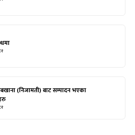
न्धमा
८१
किताबखाना (निजामती) बाट सम्पादन भएका
रु
८१