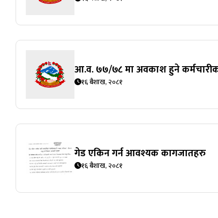
आ.व. ७७/७८ मा अवकाश हुने कर्मचारी
१६ बैशाख, २०८१
गेड एकिन गर्न आवश्यक कागजातहरु
१६ बैशाख, २०८१