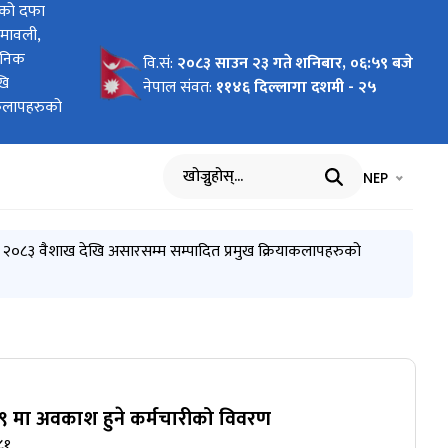
निर्देशक
 को दफा
 बुझ्ने
 बुझ्ने
काश हुने
ी सूचना ।(
ण बुझाउने
का निर्देशक
 श्रीमान
एको शाखा
कार्यरत
ा शा.अ.
 सम्बन्धी
 को दफा
न्य
को निर्देशक
 प्रतिष्ठान
ेष अभियान
ेवा
त्यन्त
चना(प्रथम
 को दफा
 सामान्य
ने आशयको
प्रशिक्षण
ा शा.अ.
ce package
ा !(दोस्रो
ोत विकास
व्यक्तिगत
यरत शा. अ.
क्षण
चना।(प्रथम
द्र विच
र विच सेवा
स्थापन
यरत शा. अ.
रत टा. ना.
नीय तह
ीय तह अन्य
थानीय तह
 स्थानीय
थानीय तह
थानीय तह
थानीय तह
न्त जरुरी
ी सूचना !
ा !(दोस्रो
ी
्पष्ट
ूचना।
.व.
पादित
्यन्त
२०७६ सालमा
तलबी)
ी
वरण
ण बुझाउने
) बाट
 प्रमुख
चना।
ेश तथा
ना(दोश्रो
चना।
को लागि
 बुझाउने
धाई सहित
यमावली,
ी प्रकाशित
धि निर्देशक
तम ज्युको
दाईका
ार्यक्रमका
यमावली,
, सहकारी
ा
्धमा
्यन्त जरुरी
 गते)
यमावली,
नाल ज्यू र
।२४ गते)
न्तरआबद्दता
 जानु
्षण सफल
 गते)
 सम्बन्धमा
त्यन्त
फेरी भेटौला
्ने
८)
ा समझदारी
दारी पत्रमा
ा गर्ने
ु श्री
ान्तरणका
ुँच
तरणका
तरणका
-०५-३०)
 गते)
ाउने
्गतका
ची प्रकाशन
ारीहरुको
क श्री
्ति भएका
त गर्दछौ।
जनिक
दारी पत्रमा
बिरहरु।
। मिति:
 बुधबार।
े ।
जनिक
नीय मन्त्री
 बुधबार।
। मिति:
यूको
जनिक
न सचिव श्री
ाक्षर
्थी
। मिति:
:
्षर भएको
२०८२/०८/०८
८/०८ गते
्षर भएको
:
ौला
०८२/०७/२७
०८२/०७/२४
८२/०७/२१
८२/०७/१९
 ज्यूको
िएको
र्मचारीले
इ
वा
वि.सं:
२०८३ साउन २३ गते शनिबार, ०६:५९ बजे
खि
सार ३१ गते
्र सम्म
भागको
/०१/०९
खि पौष
स विभागको
मका झलकहरु।
:
/२२
८२/०२/०९
नेपाल संवत:
११४६ दिल्लागा दशमी - २५
ाकलापहरुको
ो विवरण)
न । (मिति:
हरुको
न । (मिति:
भाषा चयन गर्नुह
भाषा प
NEP
खोज्नुहोस्
०८३ वैशाख देखि असारसम्म सम्पादित प्रमुख क्रियाकलापहरुको
 असार ३१ गते बुधवार।
 मा अवकाश हुने कर्मचारीको विवरण
८१