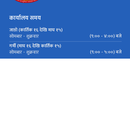
कार्यालय समय
जाडो (कार्तिक १६ देखि माघ १५)
(९:०० - ४:००) बजे
सोमबार - शुक्रवार
गर्मी (माघ १६ देखि कार्तिक १५)
(९:०० - ५:००) बजे
सोमबार - शुक्रवार
हरिहरभवन,ललितपुर
info@pis.gov.np(क.प्र.शाखा) , it@pis.gov.
+‌‌९७७ ०१-५०१०१३८,+९७७ ०१-५४२८९७५,+९७७ ०१-५०१०२१७(पेन्स