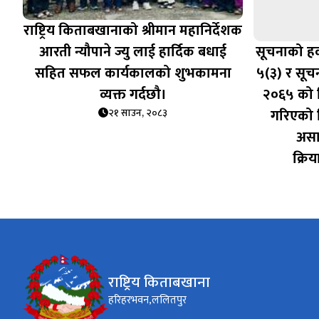
राष्ट्रिय किताबखानाको श्रीमान महानिर्देशक
आरती न्यौपाने ज्यु लाई हार्दिक बधाई
सूचनाको हक
सहित सफल कार्यकालको शुभकामना
५(३) र सूच
व्यक्त गर्दछौ।
२०६५ को 
गरिएको 
२१ साउन, २०८३
असार
क्रि
राष्ट्रिय किताबखाना
हरिहरभवन,ललितपुर