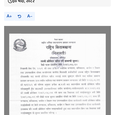
३० भदौ, २०८२
A
A