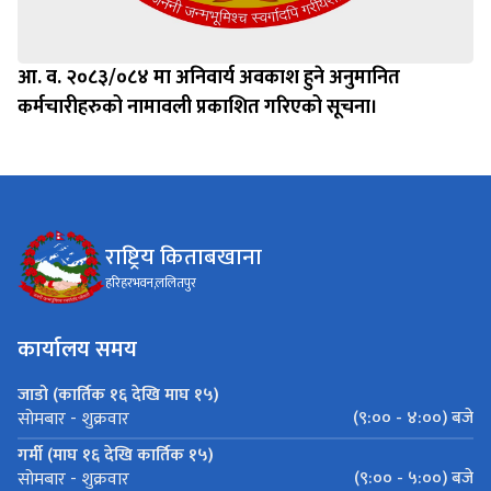
आ. व. २०८३/०८४ मा अनिवार्य अवकाश हुने अनुमानित
कर्मचारीहरुको नामावली प्रकाशित गरिएको सूचना।
राष्ट्रिय किताबखाना
हरिहरभवन,ललितपुर
कार्यालय समय
जाडो (कार्तिक १६ देखि माघ १५)
(९:०० - ४:००) बजे
सोमबार - शुक्रवार
गर्मी (माघ १६ देखि कार्तिक १५)
(९:०० - ५:००) बजे
सोमबार - शुक्रवार