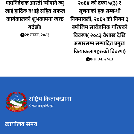
महानिर्देशक आरती न्यौपाने ज्यु
२०६४ को दफा ५(३) र
लाई हार्दिक बधाई सहित सफल
सूचनाको हक सम्बन्धी
कार्यकालको शुभकामना व्यक्त
नियमावली, २०६५ को नियम ३
गर्दछौ।
बमोजिम सार्वजनिक गरिएको
विवरण( २०८३ वैशाख देखि
२१ साउन, २०८३
असारसम्म सम्पादित प्रमुख
क्रियाकलापहरुको विवरण)
७ साउन, २०८३
राष्ट्रिय किताबखाना
हरिहरभवन,ललितपुर
कार्यालय समय