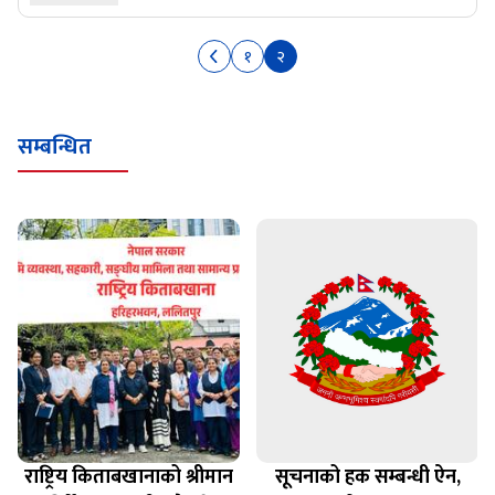
१
२
सम्बन्धित
राष्ट्रिय किताबखानाको श्रीमान
सूचनाको हक सम्बन्धी ऐन,