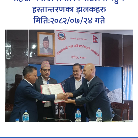
हस्तान्तरणका झलकहरु
मिति:२०८२/०७/२४ गते