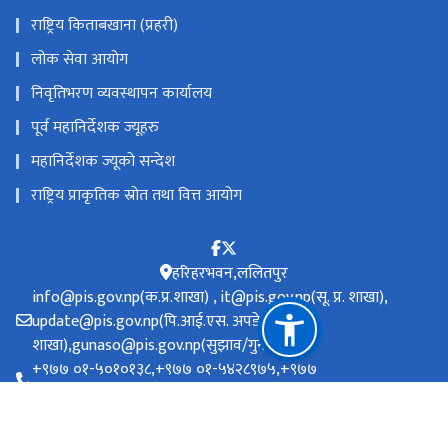
राष्ट्रिय किताबखाना (प्रहरी)
लोक सेवा आयोग
निवृतिभरण व्यवस्थापन कार्यालय
पूर्व महानिर्देशक ज्यूहरु
महानिर्देशक ज्यूको सन्देश
राष्ट्रिय प्राकृतिक स्रोत तथा वित्त आयोग
हरिहरभवन,ललितपुर
info@pis.gov.np(क.प्र.शाखा) , it@pis.gov.np(सू. प्र. शाखा),
update@pis.gov.np(पि.आई.एस. अपडेट
शाखा),gunaso@pis.gov.np(सुझाव/गुनासो)
+‌‌९७७ ०१-५०१०१३८,+९७७ ०१-५४२८९७५,+९७७
०१-५०१०२१७(पेन्सन शाखा)
टोल फ्री नं.
-1